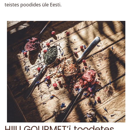
teistes poodides üle Eesti.
HIIU GOURMET’i toodetes