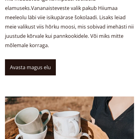
elamuseks.Vananaisteveste valik pakub Hiiumaa
meeleolu läbi viie isikupärase šokolaadi. Lisaks leiad
meie valikust viis hõrku moosi, mis sobivad imehästi nii
juustude kõrvale kui pannkookidele. Või miks mitte
mõlemale korraga.
Avasta magus elu