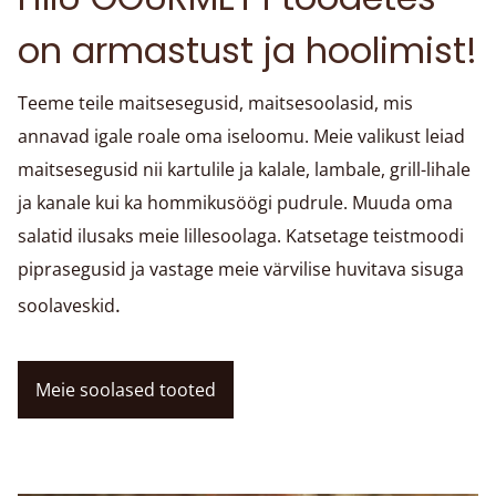
on armastust ja hoolimist!
Teeme teile maitsesegusid, maitsesoolasid, mis
annavad igale roale oma iseloomu. Meie valikust leiad
maitsesegusid nii kartulile ja kalale, lambale, grill-lihale
ja kanale kui ka hommikusöögi pudrule. Muuda oma
salatid ilusaks meie lillesoolaga. Katsetage teistmoodi
piprasegusid ja vastage meie värvilise huvitava sisuga
.
soolaveskid
Meie soolased tooted