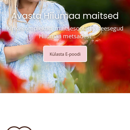
Avasta Hiiumaa maitsed
Kinkekomplektid, maitsesoolad ja teesegud
Hiiumaa metsadest
Külasta E-poodi