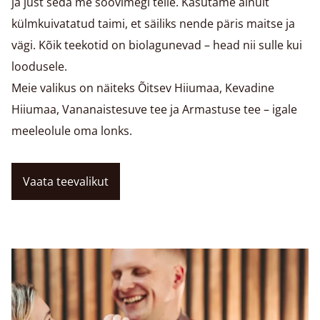
ja just seda me soovimegi teile.
Kasutame ainult
külmkuivatatud taimi, et säiliks nende päris maitse ja
vägi. Kõik teekotid on biolagunevad – head nii sulle kui
loodusele.
Meie valikus on näiteks Õitsev Hiiumaa, Kevadine
Hiiumaa, Vananaistesuve tee ja Armastuse tee – igale
meeleolule oma lonks.
Vaata teevalikut