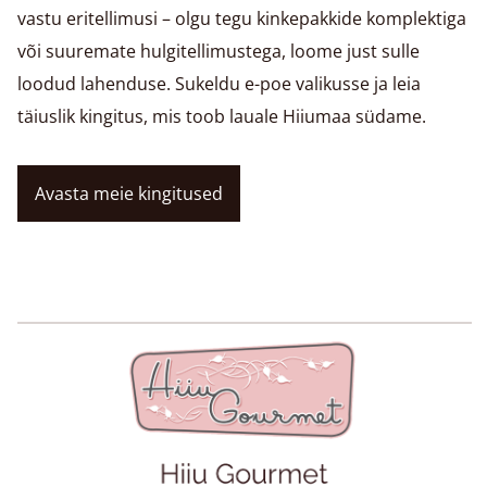
vastu eritellimusi – olgu tegu kinkepakkide komplektiga
või suuremate hulgitellimustega, loome just sulle
loodud lahenduse. Sukeldu e-poe valikusse ja leia
täiuslik kingitus, mis toob lauale Hiiumaa südame.
Avasta meie kingitused