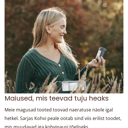
Maiused, mis teevad tuju heaks
Meie magusad tooted toovad naeratuse näole igal
hetkel. Sarjas Kohvi peale ootab sind viis erilist toodet,
mis muudavad iga kohvipausi tõeliseks