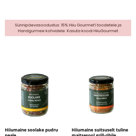
Sünnipäevasoodustus: 15% Hiiu Gourmet’i toodetele ja
Handgurmee kohvidele. Kasuta koodi HiiuGourmet
Hiiumaine soolake pudru
Hiiumaine suitsuselt tuline
peale
maitsesool grill-ribile