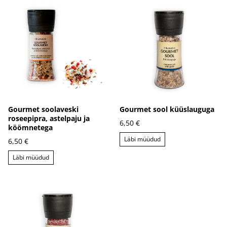
Gourmet soolaveski
Gourmet sool küüslauguga
roseepipra, astelpaju ja
6,50 €
köömnetega
Läbi müüdud
6,50 €
Läbi müüdud