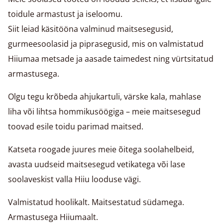
toidule armastust ja iseloomu.
Siit leiad käsitööna valminud maitsesegusid,
gurmeesoolasid ja piprasegusid, mis on valmistatud
Hiiumaa metsade ja aasade taimedest ning vürtsitatud
armastusega.
Olgu tegu krõbeda ahjukartuli, värske kala, mahlase
liha või lihtsa hommikusöögiga – meie maitsesegud
toovad esile toidu parimad maitsed.
Katseta roogade juures meie õitega soolahelbeid,
avasta uudseid maitsesegud vetikatega või lase
soolaveskist valla Hiiu looduse vägi.
Valmistatud hoolikalt. Maitsestatud südamega.
Armastusega Hiiumaalt.