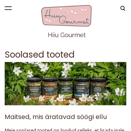
lisati ostukorvi.
Vaata ostukorvi
Soolased tooted
Maitsed, mis äratavad söögi ellu
Meie soolased tooted on loodud selleks, et lisada igale