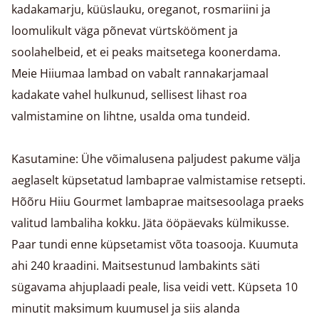
kadakamarju, küüslauku, oreganot, rosmariini ja
loomulikult väga põnevat vürtskööment ja
soolahelbeid, et ei peaks maitsetega koonerdama.
Meie Hiiumaa lambad on vabalt rannakarjamaal
kadakate vahel hulkunud, sellisest lihast roa
valmistamine on lihtne, usalda oma tundeid.
Kasutamine: Ühe võimalusena paljudest pakume välja
aeglaselt küpsetatud lambaprae valmistamise retsepti.
Hõõru Hiiu Gourmet lambaprae maitsesoolaga praeks
valitud lambaliha kokku. Jäta ööpäevaks külmikusse.
Paar tundi enne küpsetamist võta toasooja. Kuumuta
ahi 240 kraadini. Maitsestunud lambakints säti
sügavama ahjuplaadi peale, lisa veidi vett. Küpseta 10
minutit maksimum kuumusel ja siis alanda