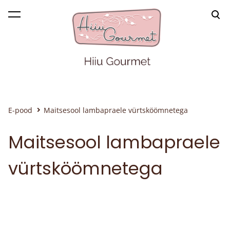
lisati ostukorvi.
Vaata ostukorvi
E-pood
Maitsesool lambapraele vürtsköömnetega
Maitsesool lambapraele
vürtsköömnetega