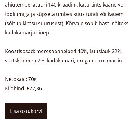
ahjutemperatuuri 140 kraadini, kata kints kaane või
fooliumiga ja küpseta umbes kuus tundi või kauem
(sõltub kintsu suurusest). Kõrvale sobib hästi näiteks
kadakamarja sinep.
Koostisosad: meresooahelbed 40%, küüslauk 22%,
vürtsköömen 7%, kadakamari, oregano, rosmariin.
Netokaal: 70g
Kilohind: €72,86
Lisa ostukorvi