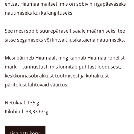
ehtsat Hiiumaa maitset, mis on sobiv nii igapäevaseks
nautimiseks kui ka kingituseks.
See mesi sobib suurepäraselt saiale määrimiseks, tee
sisse segamiseks või lihtsalt lusikatäiena nautimiseks.
Mesi pärineb Hiiumaalt ning kannab Hiiumaa rohelist
märki – tunnustust, mis kinnitab puhtast loodusest,
keskkonnasõbralikust tootmisest ja kohalikust
päritolust lähtuvaid väärtusi.
Netokaal: 135 g
Kilohind: 33,33 €/kg
Lisa ostukorvi