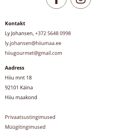
Kontakt
Ly Johansen,
+372 5648 0998
ly.johansen@hiiumaa.ee
hiiugourmet@gmail.com
Aadress
Hiiu mnt 18
92101 Käina
Hiiu maakond
Privaatsustingimused
Müügitingimused