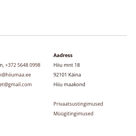
Aadress
en,
+372 5648 0998
Hiiu mnt 18
en@hiiumaa.ee
92101 Käina
et@gmail.com
Hiiu maakond
Privaatsustingimused
Müügitingimused