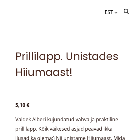
EST
lisati ostukorvi.
Vaata ostukorvi
EST
ENG
Prillilapp. Unistades
Hiiumaast!
5,10 €
Valdek Alberi kujundatud vahva ja praktiline
prillilapp. Kõik väikesed asjad peavad ikka
ilusad ka olema:) Nii unistame Hiiumaast. Mida