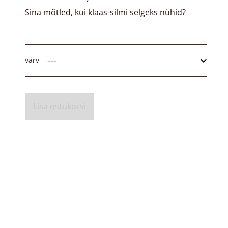
Sina mõtled, kui klaas-silmi selgeks nühid?
värv
Lisa ostukorvi