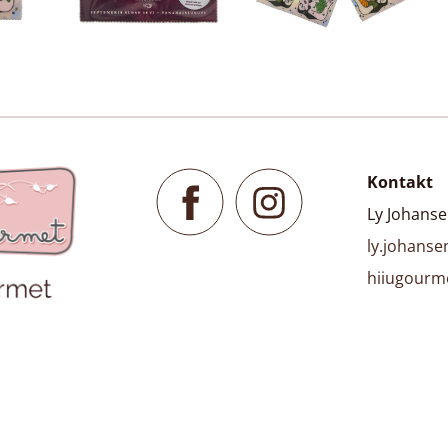
Kontakt
Ly Johans
ly.johans
hiiugourm