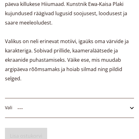
päeva killukese Hiiumaad. Kunstnik Ewa-Kaisa Plaki
kujundused räägivad lugusid soojusest, loodusest ja
saare meeleoludest.
Valikus on neli erinevat motiivi, igaüks oma värvide ja
karakteriga. Sobivad prillide, kaameraläätsede ja
ekraanide puhastamiseks. Väike ese, mis muudab
argipäeva rõõmsamaks ja hoiab silmad ning pildid
selged.
Vali
Lisa ostukorvi