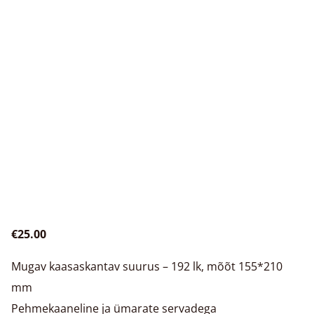
€25.00
Mugav kaasaskantav suurus – 192 lk, mõõt 155*210
mm
Pehmekaaneline ja ümarate servadega