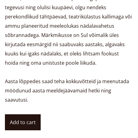
tegevusi ning olulisi kuupäevi, olgu nendeks
perekondlikud tähtpäevad, teatrikülastus kallimaga või
ammu planeeritud meeleolukas nädalavahetus
sõbrannadega. Märkmikusse on Sul võimalik üles
kirjutada eesmärgid nii saabuvaks aastaks, algavaks
kuuks kui igaks nädalaks, et oleks lihtsam fookust
hoida ning oma unistuste poole liikuda.
Aasta lõppedes saad teha kokkuvõtteid ja meenutada
möödunud aasta meeldejäävamaid hetki ning
saavutusi.
Add to cart