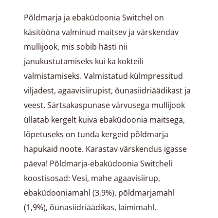
Põldmarja ja ebaküdoonia Switchel on
käsitööna valminud maitsev ja värskendav
mullijook, mis sobib hästi nii
janukustutamiseks kui ka kokteili
valmistamiseks. Valmistatud külmpressitud
viljadest, agaavisiirupist, õunasiidriäädikast ja
veest. Särtsakaspunase värvusega mullijook
üllatab kergelt kuiva ebaküdoonia maitsega,
lõpetuseks on tunda kergeid põldmarja
hapukaid noote. Karastav värskendus igasse
päeva! Põldmarja-ebaküdoonia Switcheli
koostisosad: Vesi, mahe agaavisiirup,
ebaküdooniamahl (3,9%), põldmarjamahl
(1,9%), õunasiidriäädikas, laimimahl,