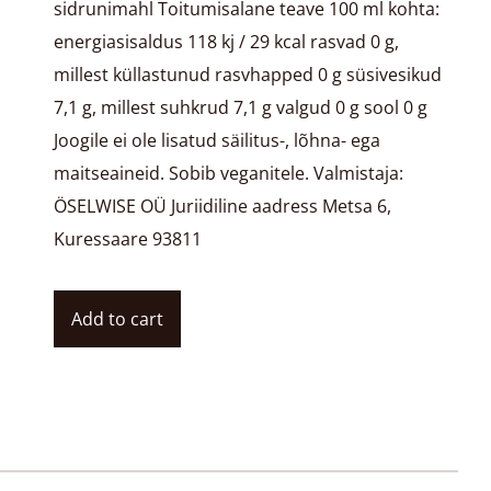
sidrunimahl Toitumisalane teave 100 ml kohta:
energiasisaldus 118 kj / 29 kcal rasvad 0 g,
millest küllastunud rasvhapped 0 g süsivesikud
7,1 g, millest suhkrud 7,1 g valgud 0 g sool 0 g
Joogile ei ole lisatud säilitus-, lõhna- ega
maitseaineid. Sobib veganitele. Valmistaja:
ÖSELWISE OÜ Juriidiline aadress Metsa 6,
Kuressaare 93811
Add to cart