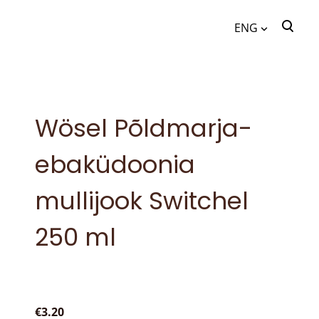
ENG
was added to the cart.
View cart
ENG
EST
Wösel Põldmarja-
ebaküdoonia
mullijook Switchel
250 ml
€3.20