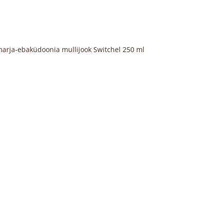
arja-ebaküdoonia mullijook Switchel 250 ml
1 / 4